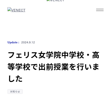
私たちの強み
Update :
2024.9.12
事業内容
フェリス女学院中学校・高
等学校で出前授業を行いま
実績
した
ブログ
お知らせ
会社情報
採用情報