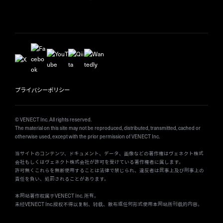
プライバシーポリシー
© VENECT Inc. All rights reserved.
The material on this site may not be reproduced, distributed, transmitted, cached or
otherwise used, except with the prior permission of VENECT Inc.
当サイトのコンテンツ、ドキュメント、データ、画像などの著作権はヴェネクト株式
会社もしくはヴェネクト株式会社が許可を受けている著作権者に属します。
許可無くこれらを無断使用することは法律で禁じられ、違反者は民事上及び刑事上の
責任を負い、処罰されることがあります。
本网站著作权属于VENECT Inc. 所有。
未经VENECT Inc.授权不得以复制、转载、散布或任何形式使用本网站所刊载的内容。