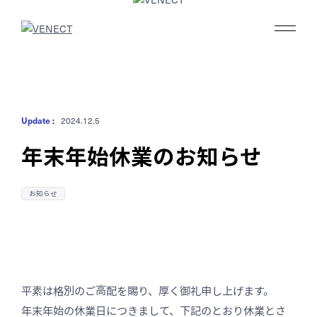
私たちの強み
Update :
2024.12.5
事業内容
年末年始休業のお知らせ
実績
お知らせ
ブログ
会社情報
平素は格別のご高配を賜り、厚く御礼申し上げます。
年末年始の休業日につきまして、下記のとおり休業とさ
採用情報