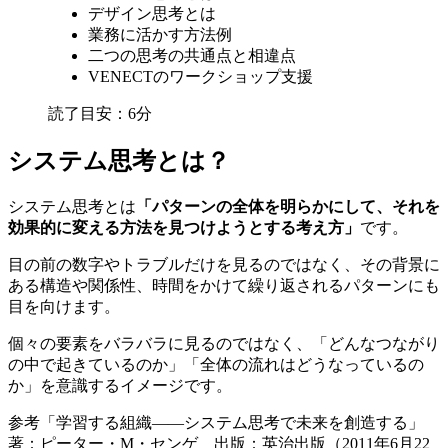
デザイン思考とは
業務に活かす方法例
二つの思考の共通点と相違点
VENECTのワークショップ支援
読了目安：
6分
システム思考とは？
システム思考とは
「パターンの全体を明らかにして、それを
効果的に変える方法を見つけようとする考え方」
です。
目の前の数字やトラブルだけを見るのではなく、その背景に
ある構造や関係性、時間をかけて繰り返されるパターンにも
目を向けます。
個々の要素をバラバラに見るのではなく、「どんなつながり
の中で起きているのか」「全体の流れはどうなっているの
か」を意識するイメージです。
参考「学習する組織――システム思考で未来を創造する」
著：ピーター・M・センゲ 出版：英治出版（2011年6月22