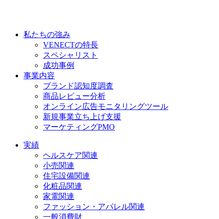
私たちの強み
VENECTの特長
スペシャリスト
成功事例
事業内容
ブランド認知度調査
商品レビュー分析
オンライン広告モニタリングツール
新規事業立ち上げ支援
マーケティングPMO
実績
ヘルスケア関連
小売関連
住宅設備関連
化粧品関連
家電関連
ファッション・アパレル関連
一般消費財