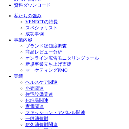
資料ダウンロード
私たちの強み
VENECTの特長
スペシャリスト
成功事例
事業内容
ブランド認知度調査
商品レビュー分析
オンライン広告モニタリングツール
新規事業立ち上げ支援
マーケティングPMO
実績
ヘルスケア関連
小売関連
住宅設備関連
化粧品関連
家電関連
ファッション・アパレル関連
一般消費財
耐久消費財関連