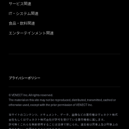
サービス関連
IT・システム関連
食品・飲料関連
エンターテインメント関連
プライバシーポリシー
© VENECT Inc. All rights reserved.
The material on this site may not be reproduced, distributed, transmitted, cached or
otherwise used, except with the prior permission of VENECT Inc.
当サイトのコンテンツ、ドキュメント、データ、画像などの著作権はヴェネクト株式
会社もしくはヴェネクト株式会社が許可を受けている著作権者に属します。
許可無くこれらを無断使用することは法律で禁じられ、違反者は民事上及び刑事上の