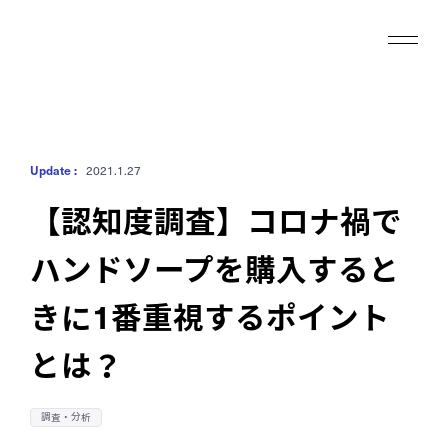
私たちの強み
Update :
2021.1.27
事業内容
【認知度調査】
コロナ禍で
ハンドソープを購入すると
実績
きに1番重視するポイント
ブログ
とは？
会社情報
調査・分析
採用情報