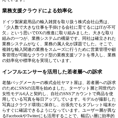
業務支援クラウドによる効率化
ドイツ製家庭用品の輸入雑貨を取り扱う株式会社山秀は、
「少人数で大きな仕事を手掛ける会社に育てるにはITが不可
欠」という思いでDXの推進に取り組みました。大きな取り
組みの一つが、業務システムの構築です。同社は確立された
業務システムがなく、業務の属人化が課題でした。そこで、
複雑な輸入関連の業務をスムーズに行うために営業管理や顧
客管理が可能なクラウド型の業務支援ソフトを導入し、業務
の効率化や標準化を実現しています。
インフルエンサーを活用した若者層への訴求
老舗バッグメーカーの株式会社ヤマト屋は、若者層への訴求
のためにSNSの活用を始めました。ターゲット層と同世代の
女性モデル6人と契約し、自社のSNSアカウントで商品を使
用している写真を毎日アップしています。モデルが撮影した
写真はクラウド環境に保存し、出張先でもタブレット端末か
らすぐに確認できるようになっています。ユーザー層が異な
るFacebookやTwitterにも活用することで、幅広い層に効率的