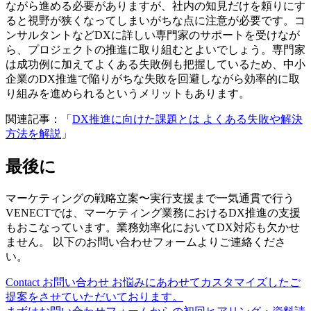
ながら進める必要がありますが、社内の知見だけを頼りにす
ると視野が狭くなってしまいがちな点に注意が必要です。コ
ンサルタントなどDXに詳しい専門家のサポートを受けなが
ら、プロジェクトの推進に取り組むとよいでしょう。専門家
は成功例に加えてよくある失敗例も把握しているため、中小
企業のDX推進で陥りがちな失敗を回避しながら効率的に取
り組みを進められるというメリットもあります。
関連記事：「
DX推進に向けた課題とは よくある失敗や解決
方法を解説
」
最後に
マーケティングの戦略立案〜実行支援まで一気通貫で行う
VENECTでは、マーケティング業務におけるDX推進の支援
もおこなっています。業務効率化においてDX対応も欠かせ
ません。 以下のお問い合わせフォームよりご連絡くださ
い。
Contact
お問い合わせ
お悩みにあわせてカスタマイズしたご
提案をさせていただいております。