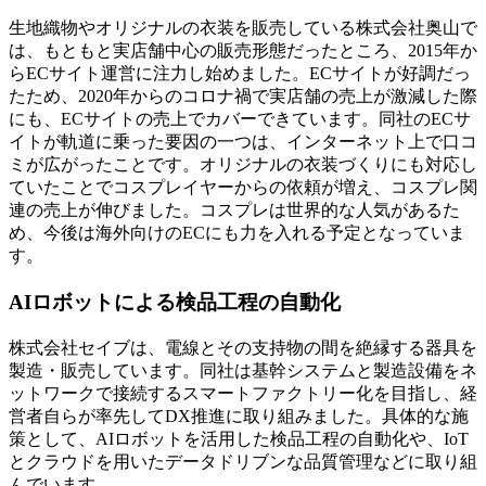
生地織物やオリジナルの衣装を販売している株式会社奥山で
は、もともと実店舗中心の販売形態だったところ、2015年か
らECサイト運営に注力し始めました。ECサイトが好調だっ
たため、2020年からのコロナ禍で実店舗の売上が激減した際
にも、ECサイトの売上でカバーできています。同社のECサ
イトが軌道に乗った要因の一つは、インターネット上で口コ
ミが広がったことです。オリジナルの衣装づくりにも対応し
ていたことでコスプレイヤーからの依頼が増え、コスプレ関
連の売上が伸びました。コスプレは世界的な人気があるた
め、今後は海外向けのECにも力を入れる予定となっていま
す。
AIロボットによる検品工程の自動化
株式会社セイブは、電線とその支持物の間を絶縁する器具を
製造・販売しています。同社は基幹システムと製造設備をネ
ットワークで接続するスマートファクトリー化を目指し、経
営者自らが率先してDX推進に取り組みました。具体的な施
策として、AIロボットを活用した検品工程の自動化や、IoT
とクラウドを用いたデータドリブンな品質管理などに取り組
んでいます。