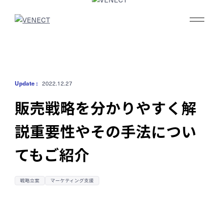
私たちの強み
Update :
2022.12.27
事業内容
販売戦略を分かりやすく解
説
重要性やその手法につい
実績
てもご紹介
ブログ
戦略立案
マーケティング支援
会社情報
採用情報